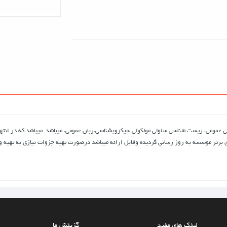
ی عمومی، زیست شناسی سلولی مولکولی ،میکروبشناسی،زبان عمومی، میباشد میباشد که در انت
های برتر موسسه به روز رسانی گردیده وقابل ارائه میباشد درصورت تهیه جزوات نیازی به تهی
لینک های مفید
گزینش ما