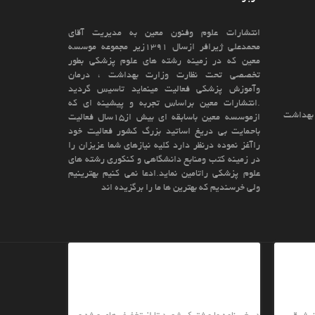
انتشارات علوم وفنون معین به مدیریت آقای
محمدعلی ژیرافر ازسال 1391زیر مجموعه موسسه
معین که در زمینه رشته های علوم پزشکی بطور
تخصصی تحت نظارت وزارت بهداشت ، درمان
وآموزش پزشکی فعالیت مینماید تاسیس گردید
.انتشارات معین براساس تجربه و پیشینه ای که
ت بهداشت
ازموسسه معین باسابقه ای بیش از15سال فعالیت
باحمایت بی دریغ اساتید بزرگ کشور فعالیت خود
راآغز نموده درنظر دارد کلیه نیازهای شما عزیزان را
در زمینه کتب ومنابع دانشگاهی و کنکوری رشته های
علوم پزشکی راتامین نماید.ادعا نمی کنیم بهترینیم
ولی خرسندیم که بهترین ها ما را برگزیده اند
خبرنامه