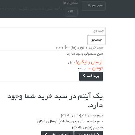
تماس با ما
منوی من
هم اکنون با ما تماس بگیرید:
6954-88949740
بلاگ
جستجو
سبد خرید
0 مورد (ها) - $ 0.00
هیچ محصولی وجود ندارد
ارسال رایگان!
حمل
تومان 0
مجموع
پرداخت
یک آیتم در سبد خرید شما وجود
دارد.
جمع محصولات (بدون ماليات)
جمع هزینه حمل (بدون ماليات)
ارسال رایگان!
مجموع (بدون ماليات)