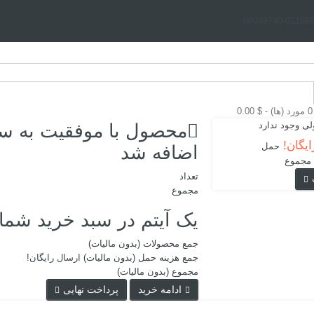
0216697695
0 مورد (ها) - $ 0.00
ی وجود ندارد
محصول با موفقیت به سب
ایگان!
حمل
اضافه شد
مجموع
تعداد
مجموع
یک آیتم در سبد خرید شما 
جمع محصولات (بدون ماليات)
جمع هزینه حمل (بدون ماليات)
ارسال رایگان!
مجموع (بدون ماليات)
ادامه خرید
پرداخت نهایی