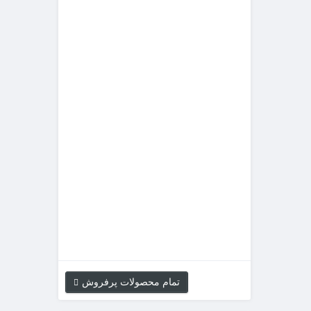
موسسه
علوم
و
فنون
معین
از
سال
79
با
انگیزه
ارتقا
سطح
علمی
گروه
پزشکی
پا...
تومان 120,000
تمام محصولات پرفروش