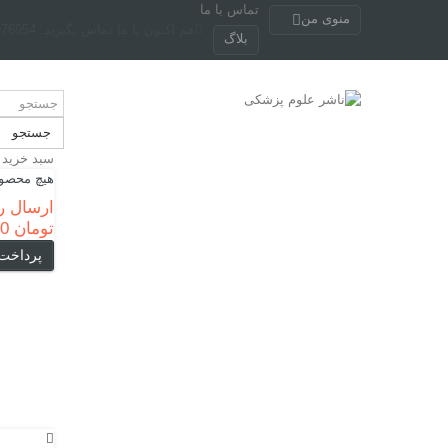
تماس با ما
منوی من
هم اکنون با ما تماس بگیرید:
4-88949740
بلاگ
جستجو
سبد خرید
هیچ محصول
ارسال ر
تومان 0
پرداخت