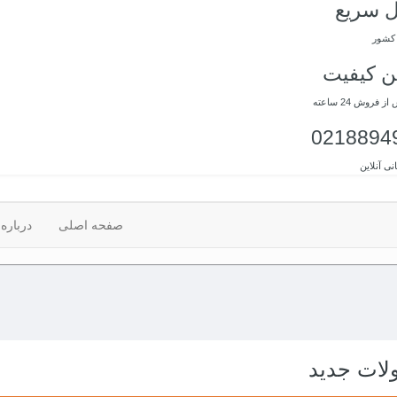
ل سریع
 کشور
ن کیفیت
فروش 24 ساعته
0218894
نی آنلاین
صفحه اصلی
درباره 
ات جدید