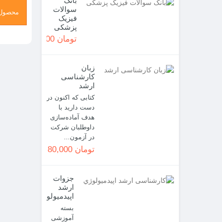
بانک
سوالات
محصول 
فیزیک
پزشکی
تومان 90,000
زبان
کارشناسی
ارشد
کتابی که اکنون در
دست دارید با
هدف آماده‌سازی
داوطلبان شرکت
در آزمون...
تومان 80,000
جزوات
ارشد
اپيدميولوژي
بسته
آموزشی