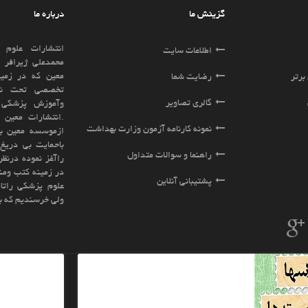
درباره ما
انتشارات علوم وفنون معین به مدیریت آقای
ایت
محمدعلی ژیرافر ازسال 1391زیر مجموعه موسسه
معین که در زمینه رشته های علوم پزشکی بطور
ا
تخصصی تحت نظارت وزارت بهداشت ، درمان
ویر
وآموزش پزشکی فعالیت مینماید تاسیس گردید
.انتشارات معین براساس تجربه و پیشینه ای که
نامه آزمون وزارت بهداشت
ازموسسه معین باسابقه ای بیش از15سال فعالیت
باحمایت بی دریغ اساتید بزرگ کشور فعالیت خود
سوالات متداول
راآغز نموده درنظر دارد کلیه نیازهای شما عزیزان را
در زمینه کتب ومنابع دانشگاهی و کنکوری رشته های
نلاین
علوم پزشکی راتامین نماید.ادعا نمی کنیم بهترینیم
ولی خرسندیم که بهترین ها ما را برگزیده اند
خبرنامه