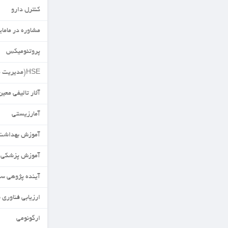
کنترل دارو
مشاوره در مامایی
پروتئومیکس
HSE(مدیریت محیط زیست)
آثار تالیفی معین
آمارزیستی
آموزش بهداشت
آموزش پزشکی
آینده پژوهی سلامت
ارزیابی فناوری سلامت
ارگونومی