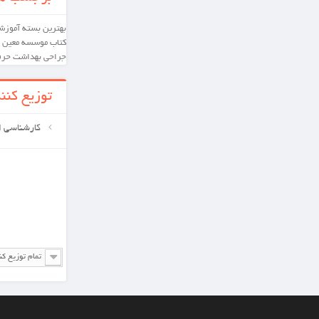
بهترین
بسته آموزشی
کارشناسی ارشد
دکترای تخصصی
کتاب
موسسه معین
بسته آموشی
پرستاری
داخلی و
جراحی
بهداشت حرفه ای
توزیع کننده ها
کارشناسی ارشد
تمام توزیع کننده ها