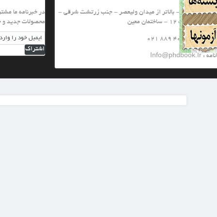
یعصر - جنب زرتشت شرقی -
در خبرنامه ما مشترك شويد تا از تخفيف هاي ويژه و
محصولات جدید و جشنواره های ما با خبر شويد
اشتراک