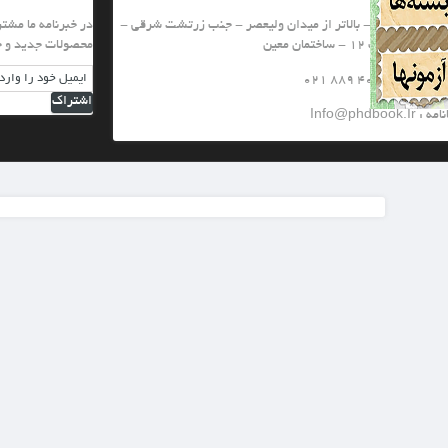
یعصر - جنب زرتشت شرقی -
در خبرنامه ما مشترك شويد تا از تخفيف هاي ويژه و
محصولات جدید و جشنواره های ما با خبر شويد
اشتراک