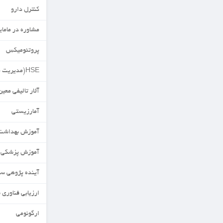
کنترل دارو
مشاوره در مامایی
پروتئومیکس
HSE(مدیریت محیط زیست)
آثار تالیفی معین
آمارزیستی
آموزش بهداشت
آموزش پزشکی
آینده پژوهی سلامت
ارزیابی فناوری سلامت
ارگونومی