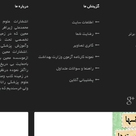
درباره ما
انتشارات علوم وفنون معین به مدیریت آقای
ایت
محمدعلی ژیرافر ازسال 1391زیر مجموعه موسسه
معین که در زمینه رشته های علوم پزشکی بطور
ا
تخصصی تحت نظارت وزارت بهداشت ، درمان
ویر
وآموزش پزشکی فعالیت مینماید تاسیس گردید
.انتشارات معین براساس تجربه و پیشینه ای که
نامه آزمون وزارت بهداشت
ازموسسه معین باسابقه ای بیش از15سال فعالیت
باحمایت بی دریغ اساتید بزرگ کشور فعالیت خود
سوالات متداول
راآغز نموده درنظر دارد کلیه نیازهای شما عزیزان را
در زمینه کتب ومنابع دانشگاهی و کنکوری رشته های
نلاین
علوم پزشکی راتامین نماید.ادعا نمی کنیم بهترینیم
ولی خرسندیم که بهترین ها ما را برگزیده اند
خبرنامه