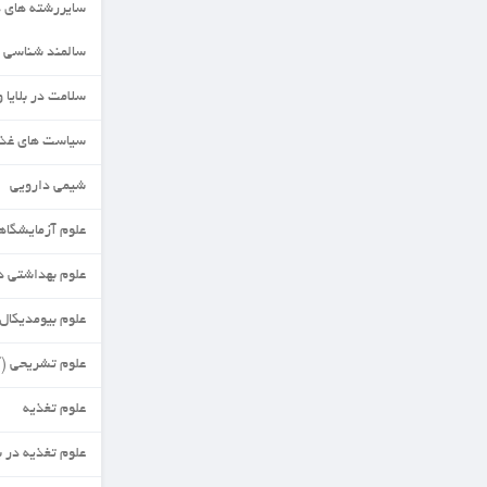
سایررشته های دکتری
سالمند شناسی
سلامت در بلایا وفوریت ها
سیاست های غذا وتغذیه
شیمی دارویی
علوم آزمایشگاهی
علوم بهداشتی در تغذیه
علوم بیومدیکال مقایسه ای
علوم تشریحی (آناتومی)
علوم تغذیه
علوم تغذیه در بحران