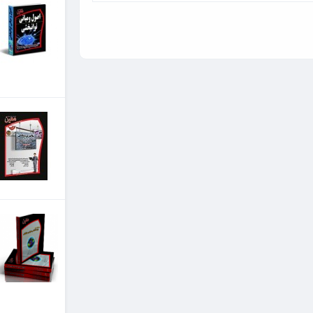
کتابی مناسب برای آزمون
کارشناسی ارشد اصول و
مبانی توانبخشی، چکیده
ای...
تومان 99,000
باکتری شناسی
باکتری شناسی براساس
میکروب شناسی پزشکی
تاپلی وویلسون
تومان 130,000
درسنامه زیست شناسی
سلولی وملکولی
موسسه علوم و فنون معین
از سال 79 با انگیزه ارتقا
سطح علمی گروه پزشکی پا...
تومان 120,000