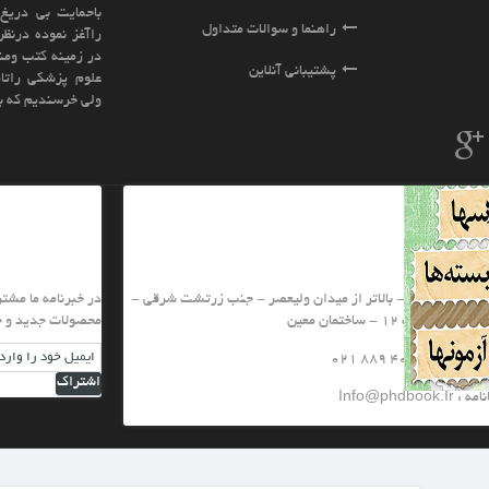
باحمایت بی دریغ اساتید بزرگ کشور فعالیت خود
سوالات متداول
راآغز نموده درنظر دارد کلیه نیازهای شما عزیزان را
در زمینه کتب ومنابع دانشگاهی و کنکوری رشته های
نلاین
علوم پزشکی راتامین نماید.ادعا نمی کنیم بهترینیم
ولی خرسندیم که بهترین ها ما را برگزیده اند
خبرنامه
یعصر - جنب زرتشت شرقی -
در خبرنامه ما مشترك شويد تا از تخفيف هاي ويژه و
محصولات جدید و جشنواره های ما با خبر شويد
اشتراک