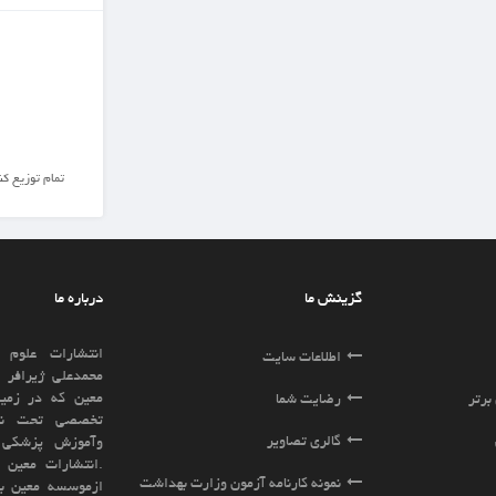
تمام توزیع کننده ها
درباره ما
انتشارات علوم وفنون معین به مدیریت آقای
ایت
محمدعلی ژیرافر ازسال 1391زیر مجموعه موسسه
معین که در زمینه رشته های علوم پزشکی بطور
ا
تخصصی تحت نظارت وزارت بهداشت ، درمان
ویر
وآموزش پزشکی فعالیت مینماید تاسیس گردید
.انتشارات معین براساس تجربه و پیشینه ای که
نامه آزمون وزارت بهداشت
ازموسسه معین باسابقه ای بیش از15سال فعالیت