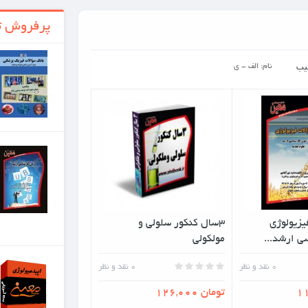
پرفروش ترین ها
بانک سوالات فیزیک
پزشکی
تومان 90,000
زبان کارشناسی ارشد
کتابی که اکنون در دست
دارید با هدف آماده‌سازی
داوطلبان شرکت در
آزمون...
 سلولی و
تومان 80,000
جزوات ارشد
0
نقد و نظر
اپيدميولوژي
بسته آموزشی ارشد
اپیدمیولوژی شامل کلیه