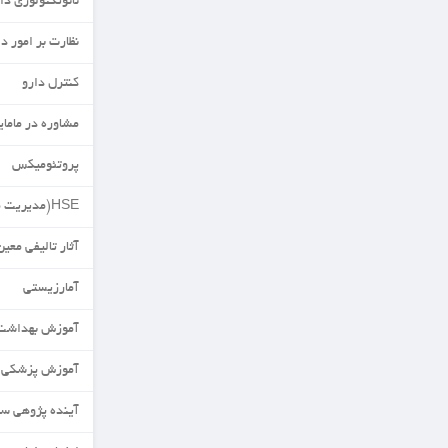
نانوتکنولوژی دارویی
نظارت بر امور دارویی
کنترل دارو
مشاوره در مامایی
پروتئومیکس
HSE(مدیریت محیط زیست)
آثار تالیفی معین
آمارزیستی
آموزش بهداشت
آموزش پزشکی
آینده پژوهی سلامت