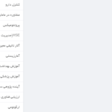
کنترل دارو
مشاوره در مامایی
پروتئومیکس
HSE(مدیریت محیط زیست)
آثار تالیفی معین
آمارزیستی
آموزش بهداشت
آموزش پزشکی
آینده پژوهی سلامت
ارزیابی فناوری سلامت
ارگونومی