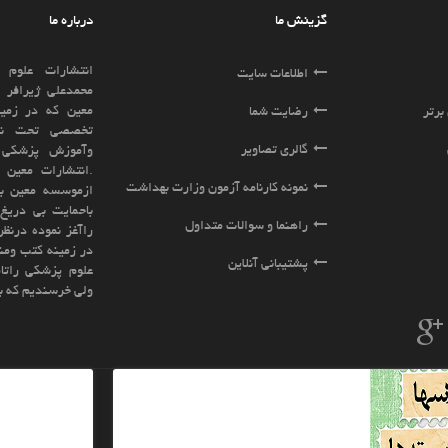
درباره ما
انتشارات علوم وفنون معین به مدیریت آقای
ایت
محمدعلی ژیرافر ازسال 1391زیر مجموعه موسسه
معین که در زمینه رشته های علوم پزشکی بطور
ا
تخصصی تحت نظارت وزارت بهداشت ، درمان
ویر
وآموزش پزشکی فعالیت مینماید تاسیس گردید
.انتشارات معین براساس تجربه و پیشینه ای که
نامه آزمون وزارت بهداشت
ازموسسه معین باسابقه ای بیش از15سال فعالیت
باحمایت بی دریغ اساتید بزرگ کشور فعالیت خود
سوالات متداول
راآغز نموده درنظر دارد کلیه نیازهای شما عزیزان را
در زمینه کتب ومنابع دانشگاهی و کنکوری رشته های
نلاین
علوم پزشکی راتامین نماید.ادعا نمی کنیم بهترینیم
ولی خرسندیم که بهترین ها ما را برگزیده اند
خبرنامه