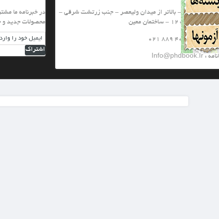
یعصر - جنب زرتشت شرقی -
در خبرنامه ما مشترك شويد تا از تخفيف هاي ويژه و
محصولات جدید و جشنواره های ما با خبر شويد
اشتراک