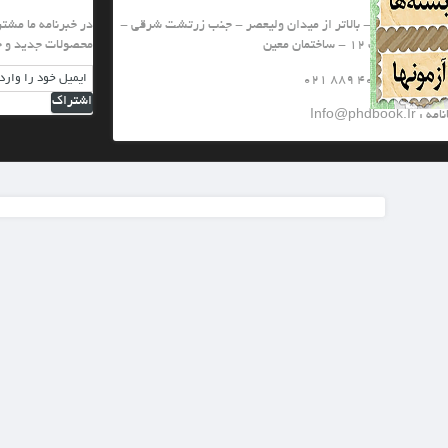
یعصر - جنب زرتشت شرقی -
در خبرنامه ما مشترك شويد تا از تخفيف هاي ويژه و
محصولات جدید و جشنواره های ما با خبر شويد
اشتراک