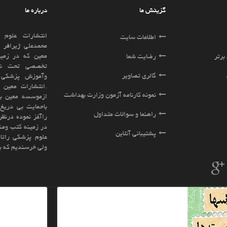
درباره ما
انتشارات علوم وفنون معین به مدیریت آقای
ایت
محمدعلی ژیرافر ازسال 1391زیر مجموعه موسسه
معین که در زمینه رشته های علوم پزشکی بطور
ا
تخصصی تحت نظارت وزارت بهداشت ، درمان
ویر
وآموزش پزشکی فعالیت مینماید تاسیس گردید
.انتشارات معین براساس تجربه و پیشینه ای که
نامه آزمون وزارت بهداشت
ازموسسه معین باسابقه ای بیش از15سال فعالیت
باحمایت بی دریغ اساتید بزرگ کشور فعالیت خود
سوالات متداول
راآغز نموده درنظر دارد کلیه نیازهای شما عزیزان را
در زمینه کتب ومنابع دانشگاهی و کنکوری رشته های
نلاین
علوم پزشکی راتامین نماید.ادعا نمی کنیم بهترینیم
ولی خرسندیم که بهترین ها ما را برگزیده اند
خبرنامه