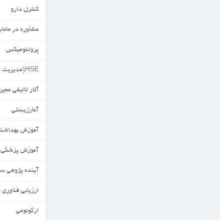
کنترل دارو
مشاوره در مامایی
پروتئومیکس
HSE(مدیریت محیط زیست)
آثار تالیفی معین
آمارزیستی
آموزش بهداشت
آموزش پزشکی
آینده پژوهی سلامت
ارزیابی فناوری سلامت
ارگونومی