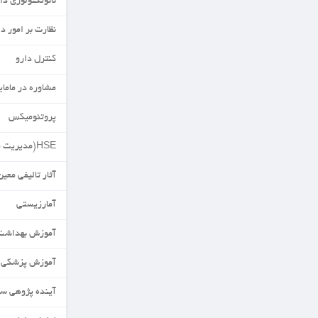
نانوتکنولوژی دارویی
نظارت بر امور دارویی
کنترل دارو
مشاوره در مامایی
پروتئومیکس
HSE(مدیریت محیط زیست)
آثار تالیفی معین
آمارزیستی
آموزش بهداشت
آموزش پزشکی
آینده پژوهی سلامت