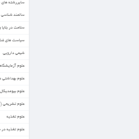
سایررشته های دکتری
سالمند شناسی
سلامت در بلایا وفوریت ها
سیاست های غذا وتغذیه
شیمی دارویی
علوم آزمایشگاهی
علوم بهداشتی در تغذیه
علوم بیومدیکال مقایسه ای
علوم تشریحی (آناتومی)
علوم تغذیه
علوم تغذیه در بحران