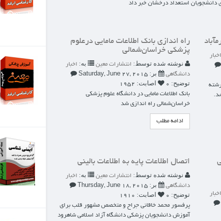
مباني اپيدميولوژي
،اپيدميولوژي...
تومان 2,500,000
عات مامايي درعلوم
ي
جزوات ارشد آموزش
به:
تشارات معین
اخبار
پزشکی
Saturday, June 2
بسته آموزشی ارشد آموزش
پزشکی شامل مباني آموزش
نشگاه علوم پزشکی
پزشکی(6) ،مدیریت...
شد
تومان 2,400,000
جزوات ارشد ایمنی
شناسی
بسته آموزشی ارشد ایمنی
 اطلاعات بالینی
شناسی شامل کلیه مباحث
به:
تشارات معین
اخبار
ایمنی شناسی...
Thursday, June 1
تومان 2,600,000
 و متخصص مشهور قلب برای
انشگاه آزاد اسلامی شاهرود
اصول و مبانی توانبخشی