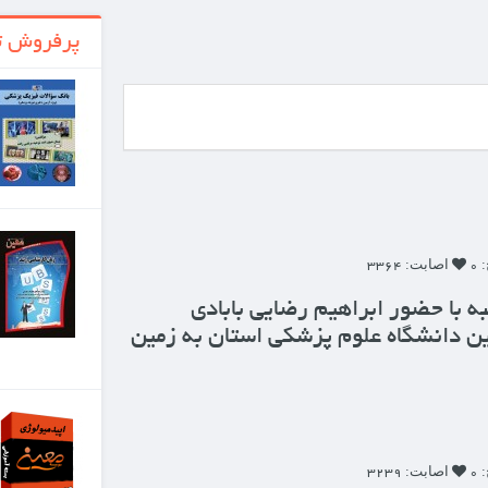
پرفروش ترین ها
بانک سوالات فیزیک
پزشکی
تومان 90,000
زبان کارشناسی ارشد
کتابی که اکنون در دست
دارید با هدف آماده‌سازی
ی بابادی
داوطلبان شرکت در
آزمون...
ی استان به زمین
تومان 80,000
جزوات ارشد
اپيدميولوژي
بسته آموزشی ارشد
اپیدمیولوژی شامل کلیه