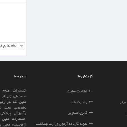
تمام توزیع کننده ها
درباره ما
انتشارات علوم وفنون معین به مدیریت آقای
ایت
محمدعلی ژیرافر ازسال 1391زیر مجموعه موسسه
معین که در زمینه رشته های علوم پزشکی بطور
ا
تخصصی تحت نظارت وزارت بهداشت ، درمان
ویر
وآموزش پزشکی فعالیت مینماید تاسیس گردید
.انتشارات معین براساس تجربه و پیشینه ای که
نامه آزمون وزارت بهداشت
ازموسسه معین باسابقه ای بیش از15سال فعالیت