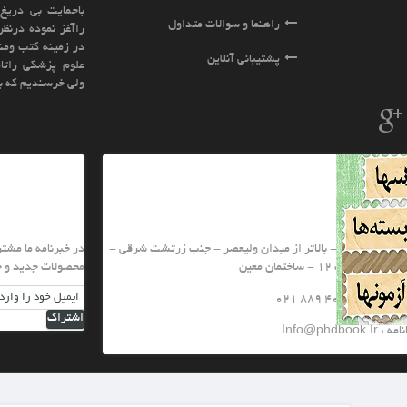
باحمایت بی دریغ اساتید بزرگ کشور فعالیت خود
سوالات متداول
راآغز نموده درنظر دارد کلیه نیازهای شما عزیزان را
در زمینه کتب ومنابع دانشگاهی و کنکوری رشته های
نلاین
علوم پزشکی راتامین نماید.ادعا نمی کنیم بهترینیم
ولی خرسندیم که بهترین ها ما را برگزیده اند
خبرنامه
یعصر - جنب زرتشت شرقی -
در خبرنامه ما مشترك شويد تا از تخفيف هاي ويژه و
محصولات جدید و جشنواره های ما با خبر شويد
اشتراک