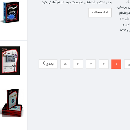
ت خود اعلام آمادگی کرد
کتابی مناسب برای آزمون
کارشناسی ارشد اصول و
مبانی توانبخشی، چکیده
ای...
تومان 99,000
باکتری شناسی
باکتری شناسی براساس
میکروب شناسی پزشکی
5
بعدی
تاپلی وویلسون
تومان 130,000
درسنامه زیست شناسی
سلولی وملکولی
موسسه علوم و فنون معین
از سال 79 با انگیزه ارتقا
سطح علمی گروه پزشکی پا...
تومان 120,000